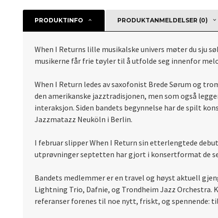
PRODUKTINFO
PRODUKTANMELDELSER (0)
When I Returns lille musikalske univers møter du sju s
musikerne får frie tøyler til å utfolde seg innenfor 
When I Return ledes av saxofonist Brede Sørum og tr
den amerikanske jazztradisjonen, men som også legger 
interaksjon. Siden bandets begynnelse har de spilt ko
Jazzmatazz Neuköln i Berlin.
I februar slipper When I Return sin etterlengtede deb
utprøvninger septetten har gjort i konsertformat de se
Bandets medlemmer er en travel og høyst aktuell gjen
Lightning Trio, Dafnie, og Trondheim Jazz Orchestra. K
referanser forenes til noe nytt, friskt, og spennende: t