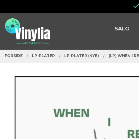
Gå
Lukk
til
innholdet
PRODUKTER
SALG
FORSIDE
LP-PLATER
LP-PLATER (NYE)
(LP) WHEN I 