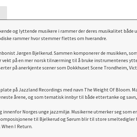
økende og lyttende musikere i rammer der deres musikalitet både 
melodiske rammer hvor stemmer flettes om hverandre.
ombonist Jørgen Bjelkerud. Sammen komponerer de musikken, som 
vekt på en mer norsk tilnærming til å bruke instrumentenes ytte
nserter på anerkjente scener som Dokkhuset Scene Trondheim, Vic
utplate på Jazzland Recordings med navn The Weight Of Bloom. Mat
neste årene, og som tematisk innbyr til både ettertanke og savn, 
g innenfor Norges unge jazzmiljø. Musikerne utmerker seg som e
omposisjonene til Bjelkerud og Sørum blir til store smeltedigler
il When I Return.