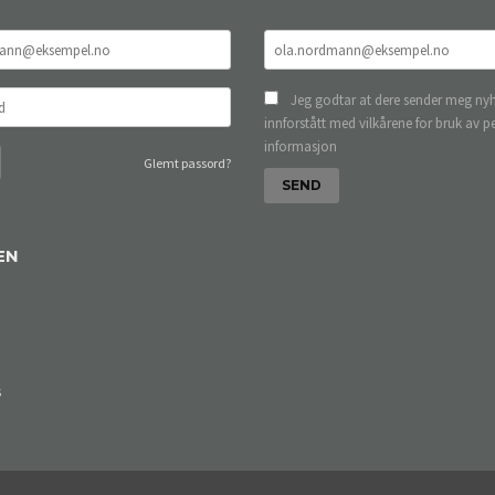
Jeg godtar at dere sender meg nyh
innforstått med vilkårene for bruk av p
informasjon
Glemt passord?
EN
s