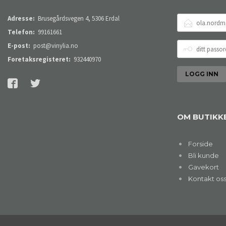
E-
Adresse:
Brusegårdsvegen 4, 5306 Erdal
POSTADRESSE
Telefon:
99161661
DITT
E-post:
post@vinylia.no
PASSORD
Foretaksregisteret:
932440970
OM BUTIKK
Forside
Bli kunde
Gavekort
Kontakt os