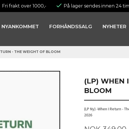
Fri frakt over 1000,-
På lager sendes innen 24 ti
NYANKOMMET
FORHÅNDSSALG
NYHETER
RETURN - THE WEIGHT OF BLOOM
(LP) WHEN 
BLOOM
(LP Ny) -When I Return - T
2026
Pris
NOK
349,00