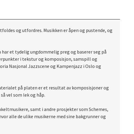
utfoldes og utfordres. Musikken er åpen og pustende, og
har et tydelig ungdommelig preg og baserer seg på
rpunkter i tekstur og komposisjon, samspill og
toria Nasjonal Jazzscene og Kampenjazz i Oslo og
erialet på platen er et resultat av komposisjoner og
så vel som lek og håp.
nkeltmusikere, samt i andre prosjekter som Schemes,
 hvor alle de ulike musikerne med sine bakgrunner og