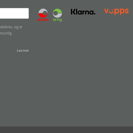
etsbrev, og er
ersonlig
Les mer