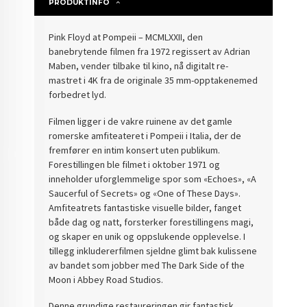
PRODUKTINFO
Pink Floyd at Pompeii – MCMLXXII, den
banebrytende filmen fra 1972 regissert av Adrian
Maben, vender tilbake til kino, nå digitalt re-
mastret i 4K fra de originale 35 mm-opptakenemed
forbedret lyd.
Filmen ligger i de vakre ruinene av det gamle
romerske amfiteateret i Pompeii i Italia, der de
fremfører en intim konsert uten publikum.
Forestillingen ble filmet i oktober 1971 og
inneholder uforglemmelige spor som «Echoes», «A
Saucerful of Secrets» og «One of These Days».
Amfiteatrets fantastiske visuelle bilder, fanget
både dag og natt, forsterker forestillingens magi,
og skaper en unik og oppslukende opplevelse. I
tillegg inkludererfilmen sjeldne glimt bak kulissene
av bandet som jobber med The Dark Side of the
Moon i Abbey Road Studios.
Denne grundige restaureringen gir fantastisk