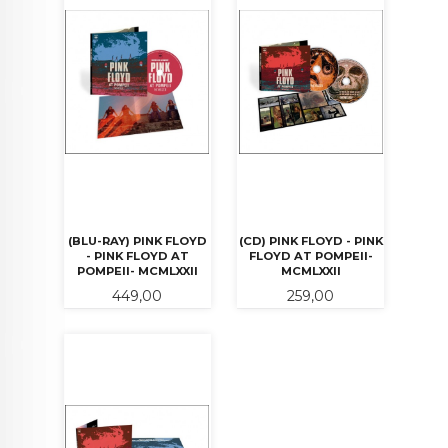
(BLU-RAY) PINK FLOYD
(CD) PINK FLOYD - PINK
- PINK FLOYD AT
FLOYD AT POMPEII-
POMPEII- MCMLXXII
MCMLXXII
Pris
Pris
449,00
259,00