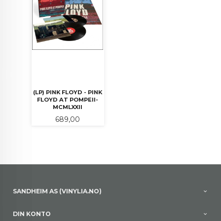
(LP) PINK FLOYD - PINK
FLOYD AT POMPEII-
MCMLXXII
Pris
689,00
SANDHEIM AS (VINYLIA.NO)
DIN KONTO