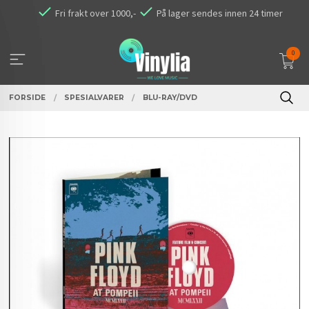
Gå
Fri frakt over 1000,-
På lager sendes innen 24 timer
til
innholdet
0
FORSIDE
SPESIALVARER
BLU-RAY/DVD