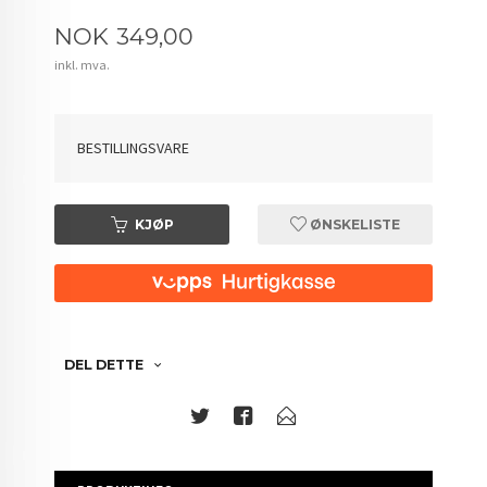
Pris
NOK
349,00
inkl. mva.
BESTILLINGSVARE
KJØP
ØNSKELISTE
DEL DETTE