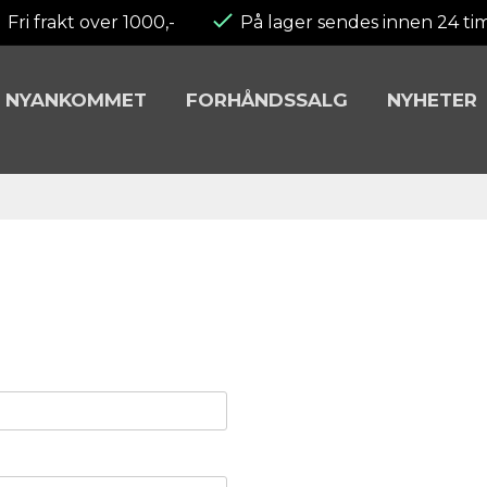
Fri frakt over 1000,-
På lager sendes innen 24 ti
NYANKOMMET
FORHÅNDSSALG
NYHETER