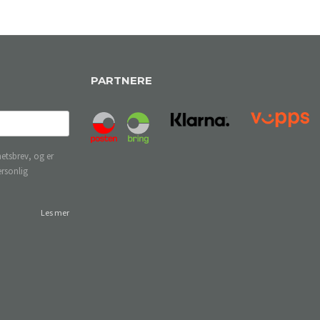
PARTNERE
etsbrev, og er
ersonlig
Les mer