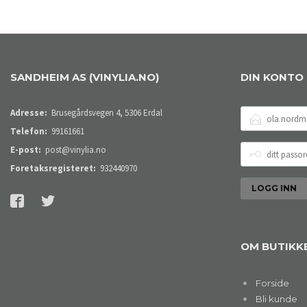
SANDHEIM AS (VINYLIA.NO)
DIN KONTO
E-
Adresse:
Brusegårdsvegen 4, 5306 Erdal
POSTADRESSE
Telefon:
99161661
DITT
E-post:
post@vinylia.no
PASSORD
Foretaksregisteret:
932440970
OM BUTIKK
Forside
Bli kunde