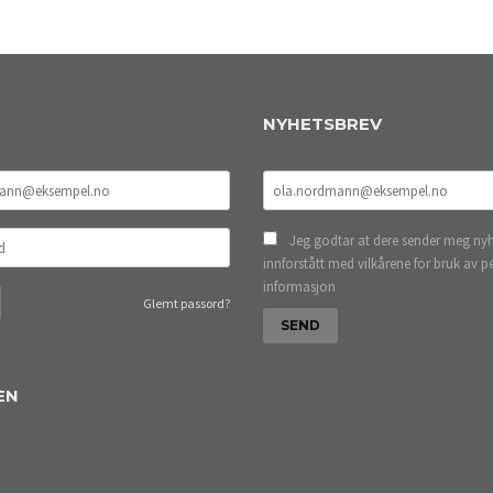
NYHETSBREV
Jeg godtar at dere sender meg nyh
innforstått med vilkårene for bruk av p
informasjon
Glemt passord?
EN