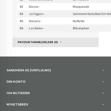
B3
Banzai
–
Masquerade
B4
Jan Eggum
–
Sommeren Nytes Best Om Vin
B5
Manana
–
No No No
B6
Lars Børke
–
Blåveispiken
PRODUKTANMELDELSER (0)
SANDHEIM AS (VINYLIA.NO)
DIN KONTO
OM BUTIKKEN
NYHETSBREV