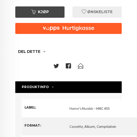
KJØP
ØNSKELISTE
DEL DETTE
PRODUKTINFO
LABEL:
Home's Musikk
– HMC 455
FORMAT:
Cassette
, Album, Compilation