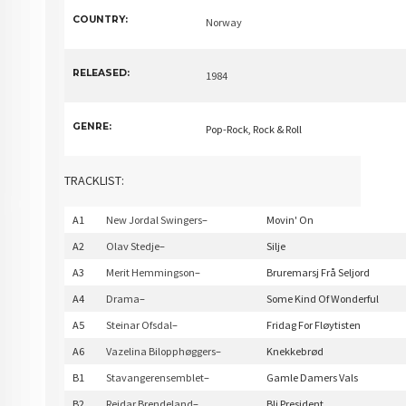
COUNTRY:
Norway
RELEASED:
1984
GENRE:
Pop-Rock, Rock & Roll
TRACKLIST:
A1
New Jordal Swingers
–
Movin' On
A2
Olav Stedje
–
Silje
A3
Merit Hemmingson
–
Bruremarsj Frå Seljord
A4
Drama
–
Some Kind Of Wonderful
A5
Steinar Ofsdal
–
Fridag For Fløytisten
A6
Vazelina Bilopphøggers
–
Knekkebrød
B1
Stavangerensemblet
–
Gamle Damers Vals
B2
Reidar Brendeland
–
Bli President