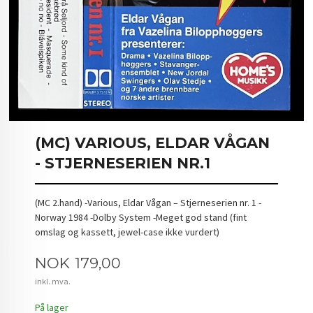
(MC) VARIOUS, ELDAR VÅGAN
- STJERNESERIEN NR.1
(MC 2.hand) -Various, Eldar Vågan – Stjerneserien nr. 1 -
Norway 1984 -Dolby System -Meget god stand (fint
omslag og kassett, jewel-case ikke vurdert)
Pris
NOK
179,00
inkl. mva.
På lager