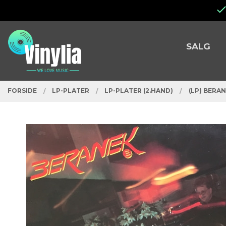
Gå
Lukk
til
innholdet
PRODUKTER
SALG
FORSIDE
LP-PLATER
LP-PLATER (2.HAND)
(LP) BERAN