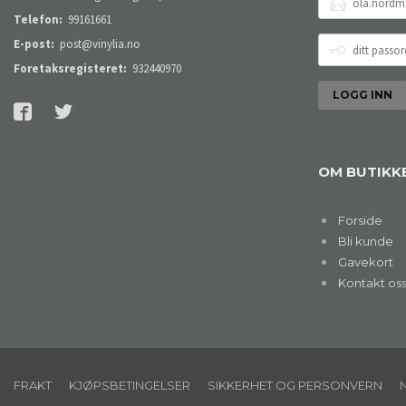
POSTADRESSE
Telefon:
99161661
DITT
E-post:
post@vinylia.no
PASSORD
Foretaksregisteret:
932440970
OM BUTIKK
Forside
Bli kunde
Gavekort
Kontakt os
FRAKT
KJØPSBETINGELSER
SIKKERHET OG PERSONVERN