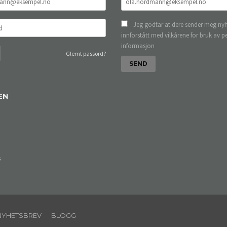
Jeg godtar at dere sender meg nyh
innforstått med vilkårene for bruk av p
informasjon
Glemt passord?
EN
s
NYHETSBREV
BLOGG