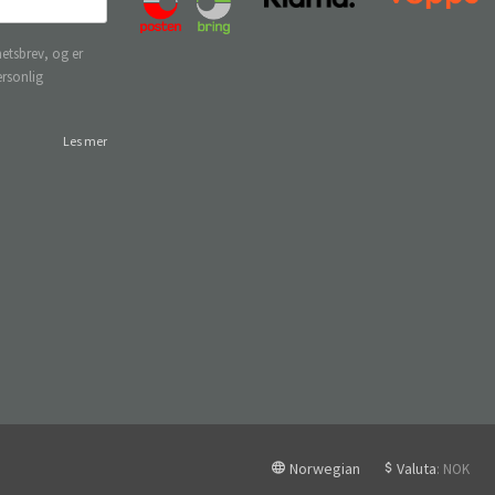
etsbrev, og er
ersonlig
Les mer
Norwegian
Valuta
: NOK