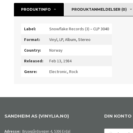
PRODUKTINFO
PRODUKTANMELDELSER (0)
Label:
Snowflake Records (3)
– CLP 3040
Format:
Vinyl
, LP, Album, Stereo
Country:
Norway
Released:
Feb 13, 1984
Genre:
Electronic
,
Rock
SANDHEIM AS (VINYLIA.NO)
DIN KONTO
E-
Adresse:
Brusegårdsvegen 4, 5306 Erdal