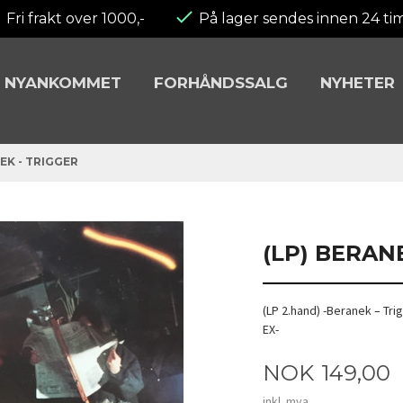
Fri frakt over 1000,-
På lager sendes innen 24 ti
NYANKOMMET
FORHÅNDSSALG
NYHETER
EK - TRIGGER
(LP) BERAN
(LP 2.hand) -Beranek – Tri
EX-
Pris
NOK
149,00
inkl. mva.