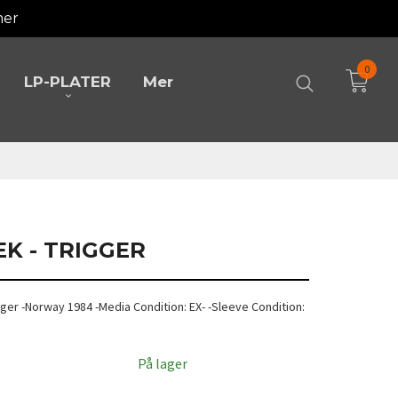
mer
0
LP-PLATER
Mer
EK - TRIGGER
gger -Norway 1984 -Media Condition: EX- -Sleeve Condition:
På lager