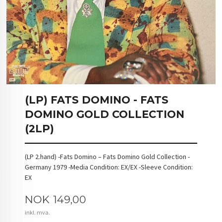
(LP) FATS DOMINO - FATS
DOMINO GOLD COLLECTION
(2LP)
(LP 2.hand) -Fats Domino – Fats Domino Gold Collection -
Germany 1979 -Media Condition: EX/EX -Sleeve Condition:
EX
Pris
NOK
149,00
inkl. mva.