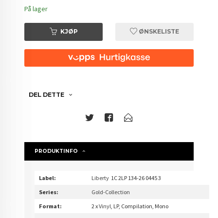
På lager
KJØP
ØNSKELISTE
DEL DETTE
PRODUKTINFO
Label:
Liberty
1C 2LP
134-26 0445 3
Series:
Gold-Collection
Format:
2 x
Vinyl
, LP, Compilation, Mono