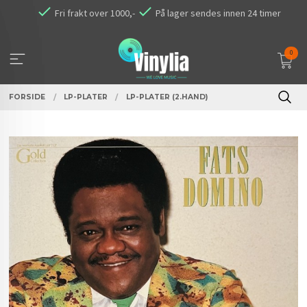
Gå
Fri frakt over 1000,-
På lager sendes innen 24 timer
til
innholdet
0
FORSIDE
LP-PLATER
LP-PLATER (2.HAND)