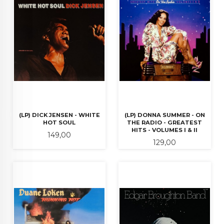
(LP) DICK JENSEN - WHITE
(LP) DONNA SUMMER - ON
HOT SOUL
THE RADIO - GREATEST
HITS - VOLUMES I & II
Pris
149,00
Pris
129,00