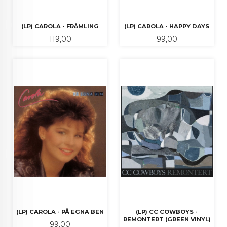
(LP) CAROLA - FRÄMLING
(LP) CAROLA - HAPPY DAYS
Pris
Pris
119,00
99,00
(LP) CAROLA - PÅ EGNA BEN
(LP) CC COWBOYS -
REMONTERT (GREEN VINYL)
Pris
99,00