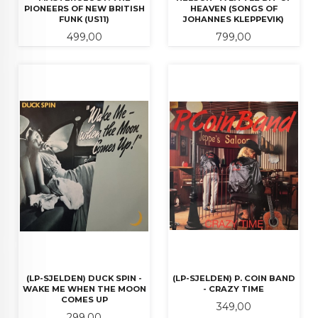
PIONEERS OF NEW BRITISH
HEAVEN (SONGS OF
FUNK (US11)
JOHANNES KLEPPEVIK)
Pris
Pris
499,00
799,00
(LP-SJELDEN) DUCK SPIN -
(LP-SJELDEN) P. COIN BAND
WAKE ME WHEN THE MOON
- CRAZY TIME
COMES UP
Pris
349,00
Pris
299,00