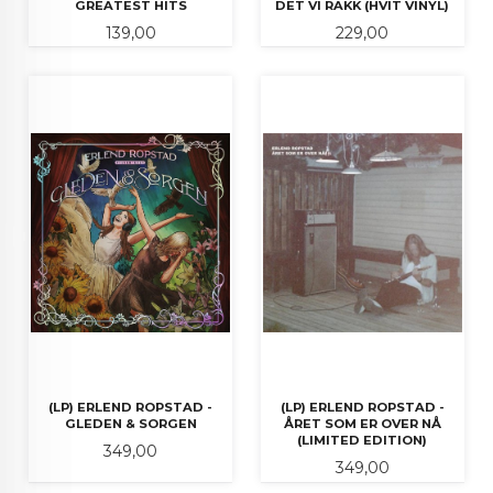
GREATEST HITS
DET VI RAKK (HVIT VINYL)
Pris
Pris
139,00
229,00
(LP) ERLEND ROPSTAD -
(LP) ERLEND ROPSTAD -
GLEDEN & SORGEN
ÅRET SOM ER OVER NÅ
(LIMITED EDITION)
Pris
349,00
Pris
349,00