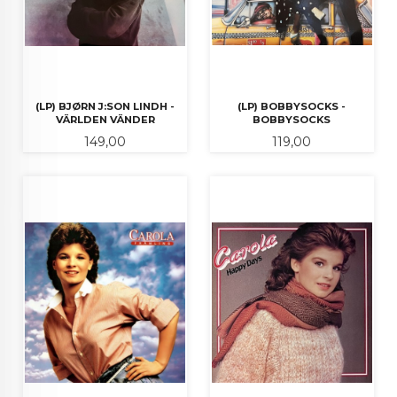
(LP) BJØRN J:SON LINDH -
(LP) BOBBYSOCKS -
VÄRLDEN VÄNDER
BOBBYSOCKS
Pris
Pris
149,00
119,00