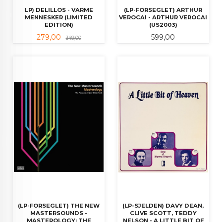
LP) DELILLOS - VARME
(LP-FORSEGLET) ARTHUR
MENNESKER (LIMITED
VEROCAI - ARTHUR VEROCAI
EDITION)
(US2003)
Tilbud
Rabatt
Pris
279,00
599,00
349,00
(LP-FORSEGLET) THE NEW
(LP-SJELDEN) DAVY DEAN,
MASTERSOUNDS -
CLIVE SCOTT, TEDDY
MASTEROLOGY: THE
NELSON - A LITTLE BIT OF