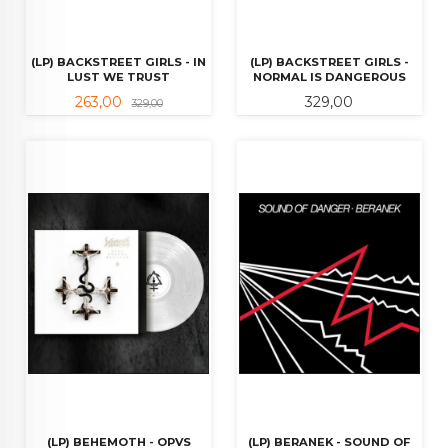
(LP) BACKSTREET GIRLS - IN
(LP) BACKSTREET GIRLS -
LUST WE TRUST
NORMAL IS DANGEROUS
Tilbud
Rabatt
Pris
263,00
329,00
329,00
(LP) BEHEMOTH - OPVS
(LP) BERANEK - SOUND OF