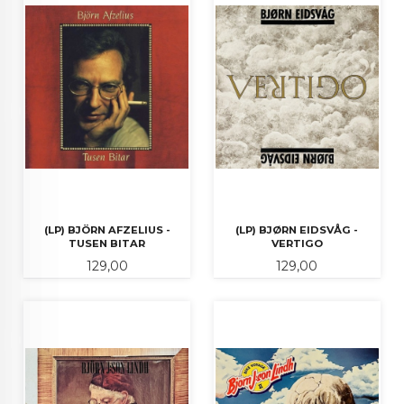
(LP) BJÖRN AFZELIUS -
(LP) BJØRN EIDSVÅG -
TUSEN BITAR
VERTIGO
Pris
Pris
129,00
129,00