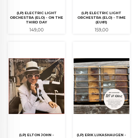
(LP) ELECTRIC LIGHT
(LP) ELECTRIC LIGHT
ORCHESTRA (ELO) - ON THE
ORCHESTRA (ELO) - TIME
THIRD DAY
(EU81)
Pris
Pris
149,00
159,00
(LP) ELTON JOHN -
(LP) ERIK LUKASHAUGEN -