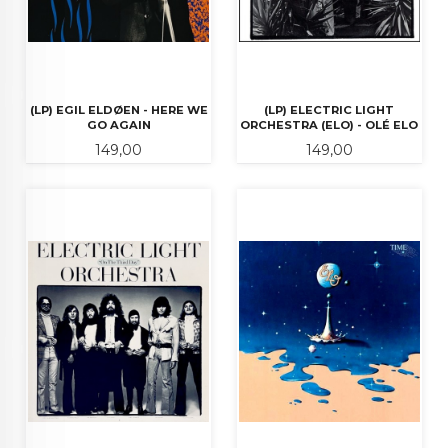
(LP) EGIL ELDØEN - HERE WE
(LP) ELECTRIC LIGHT
GO AGAIN
ORCHESTRA (ELO) - OLÉ ELO
Pris
Pris
149,00
149,00