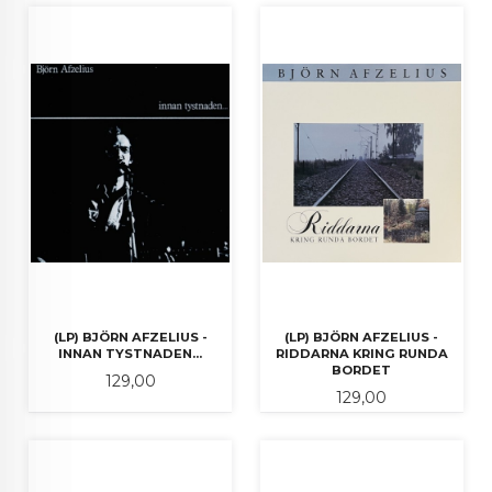
(LP) BJÖRN AFZELIUS -
(LP) BJÖRN AFZELIUS -
INNAN TYSTNADEN...
RIDDARNA KRING RUNDA
BORDET
Pris
129,00
Pris
129,00