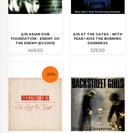
(LP) ASIAN DUB
(LP) AT THE GATES - WITH
FOUNDATION - ENEMY OG
FEAR I KISS THE BURNING
THE ENEMY (EU2003)
DARKNESS
Pris
Pris
449,00
329,00
-20%