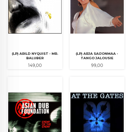
(LP) ARILD NYQUIST - MR.
(LP) ARJA SAIJONMAA -
BALUBER
TANGO JALOUSIE
Pris
Pris
149,00
99,00