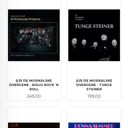
(LP) DE MUSIKALSKE
(LP) DE MUSIKALSKE
DVERGENE - ROLIG ROCK´N
DVERGENE - TUNGE
ROLL
STEINER
Pris
Pris
249,00
199,00