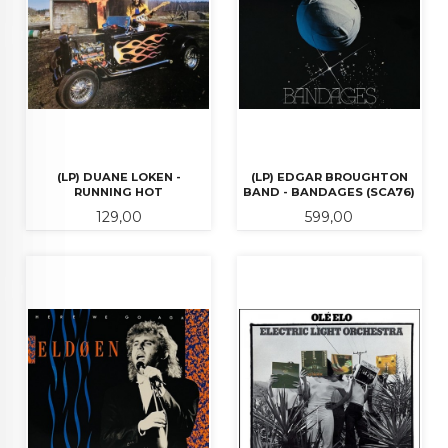
(LP) DUANE LOKEN -
(LP) EDGAR BROUGHTON
RUNNING HOT
BAND - BANDAGES (SCA76)
Pris
Pris
129,00
599,00