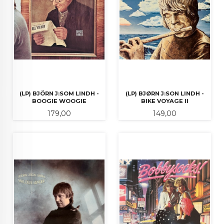
(LP) BJÖRN J:SOM LINDH -
(LP) BJØRN J:SON LINDH -
BOOGIE WOOGIE
BIKE VOYAGE II
Pris
Pris
179,00
149,00