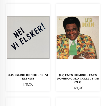
(LP) ERLING BONDE - NEI VI
(LP) FATS DOMINO - FATS
ELSKER!
DOMINO GOLD COLLECTION
(2LP)
Pris
179,00
Pris
149,00