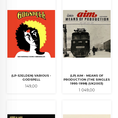
(LP-SJELDEN) VARIOUS -
(LP) AIM - MEANS OF
GODSPELL
PRODUCTION (THE SINGLES
1995-1998) (UK2003)
Pris
149,00
Pris
1 049,00