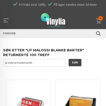
Gå
Fri frakt over 1000,-
På lager sendes innen 24 timer
til
innholdet
0
FORSIDE
SØK ETTER "LP MALOSSI BLANKE BARTER"
RETURNERTE 100 TREFF