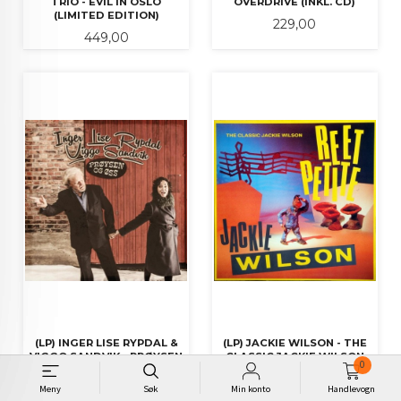
TRIO - EVIL IN OSLO
OVERDRIVE (INKL. CD)
(LIMITED EDITION)
Pris
229,00
Pris
449,00
(LP) INGER LISE RYPDAL &
(LP) JACKIE WILSON - THE
VIGGO SANDVIK - PRØYSEN
CLASSIC JACKIE WILSON
0
OG ØSS
(REEL PETITE)
Pris
Pris
Meny
Søk
Min konto
Handlevogn
229,00
119,00