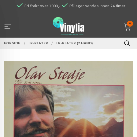
Gå
Fri frakt over 1000,-
På lager sendes innen 24 timer
til
innholdet
0
FORSIDE
LP-PLATER
LP-PLATER (2.HAND)