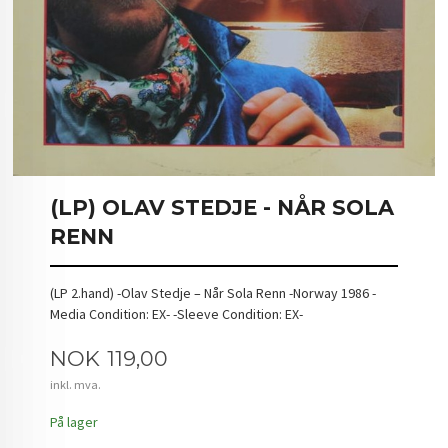
(LP) OLAV STEDJE - NÅR SOLA
RENN
(LP 2.hand) -Olav Stedje – Når Sola Renn -Norway 1986 -
Media Condition: EX- -Sleeve Condition: EX-
Pris
NOK
119,00
inkl. mva.
På lager