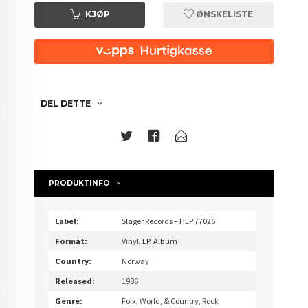
KJØP
ØNSKELISTE
DEL DETTE
PRODUKTINFO
Label:
Slager Records
– HLP 77026
Format:
Vinyl
, LP, Album
Country:
Norway
Released:
1986
Genre:
Folk, World, & Country
,
Rock