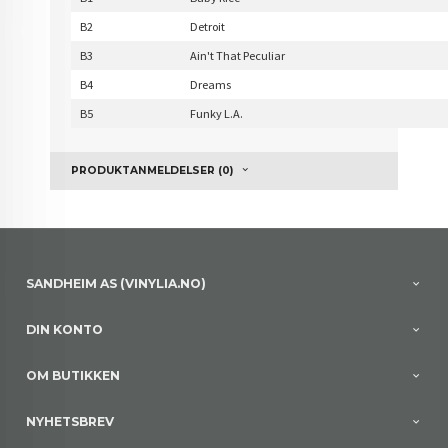
B2
Detroit
B3
Ain't That Peculiar
B4
Dreams
B5
Funky L.A.
PRODUKTANMELDELSER (0)
SANDHEIM AS (VINYLIA.NO)
DIN KONTO
OM BUTIKKEN
NYHETSBREV