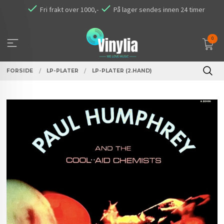
Gå
Fri frakt over 1000,-
På lager sendes innen 24 timer
til
innholdet
0
FORSIDE
LP-PLATER
LP-PLATER (2.HAND)