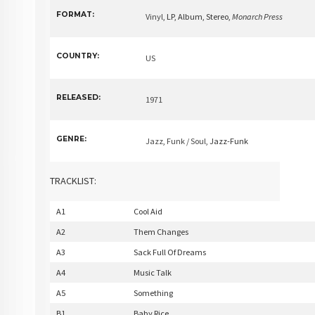
FORMAT:
Vinyl
, LP, Album, Stereo
,
Monarch Press
COUNTRY:
US
RELEASED:
1971
GENRE:
Jazz
,
Funk / Soul
, Jazz-Funk
TRACKLIST:
A1
Cool Aid
A2
Them Changes
A3
Sack Full Of Dreams
A4
Music Talk
A5
Something
B1
Baby Rice