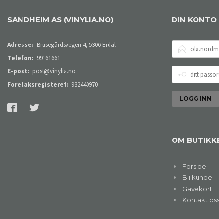
SANDHEIM AS (VINYLIA.NO)
DIN KONTO
E-
Adresse:
Brusegårdsvegen 4, 5306 Erdal
POSTADRESSE
Telefon:
99161661
DITT
E-post:
post@vinylia.no
PASSORD
Foretaksregisteret:
932440970
OM BUTIKK
Forside
Bli kunde
Gavekort
Kontakt os