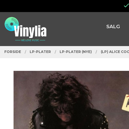
Gå
Lukk
til
innholdet
PRODUKTER
SALG
FORSIDE
LP-PLATER
LP-PLATER (NYE)
(LP) ALICE CO