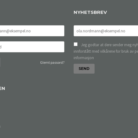
NYHETSBREV
Jeg godtar at dere sender meg nyh
innforstått med vilkårene for bruk av p
informasjon
Glemt passord?
EN
s