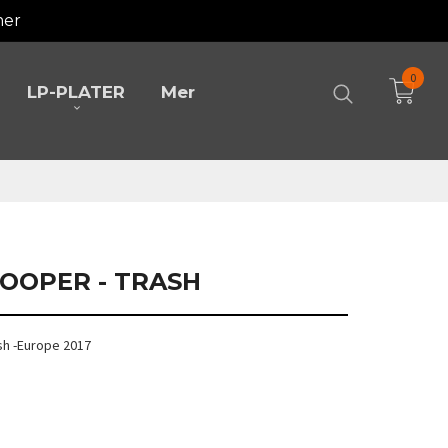
mer
0
LP-PLATER
Mer
 COOPER - TRASH
ash -Europe 2017