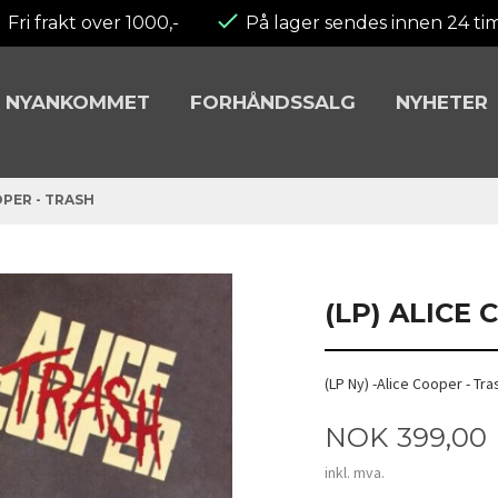
Fri frakt over 1000,-
På lager sendes innen 24 ti
NYANKOMMET
FORHÅNDSSALG
NYHETER
OPER - TRASH
(LP) ALICE
(LP Ny) -Alice Cooper - Tr
Pris
NOK
399,00
inkl. mva.