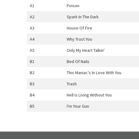
A1
Poison
A2
Spark In The Dark
A3
House Of Fire
A4
Why Trust You
A5
Only My Heart Talkin'
B1
Bed Of Nails
B2
This Maniac's In Love With You
B3
Trash
B4
Hell Is Living Without You
B5
I'm Your Gun