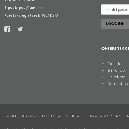
DITT
E-post:
post@vinylia.no
PASSORD
Foretaksregisteret:
932440970
OM BUTIKK
Forside
Bli kunde
Gavekort
Kontakt os
FRAKT
KJØPSBETINGELSER
SIKKERHET OG PERSONVERN