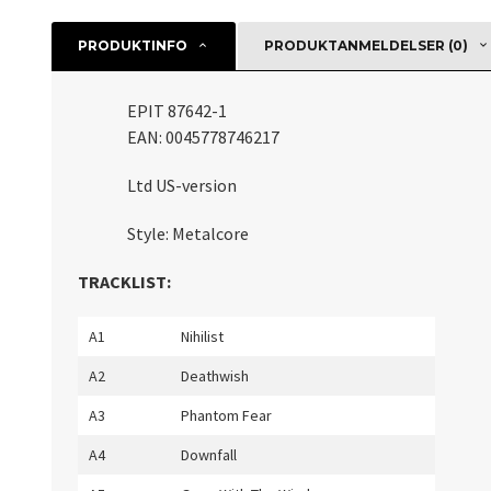
PRODUKTINFO
PRODUKTANMELDELSER (0)
EPIT 87642-1
EAN: 0045778746217
Ltd US-version
Style: Metalcore
TRACKLIST:
A1
Nihilist
A2
Deathwish
A3
Phantom Fear
A4
Downfall