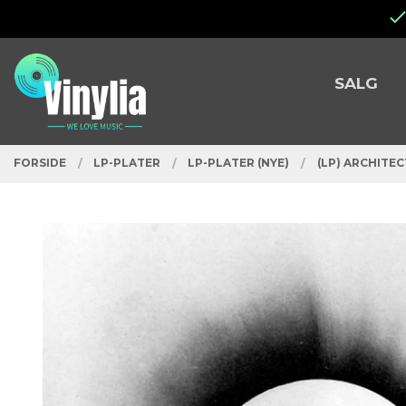
Gå
Lukk
til
innholdet
PRODUKTER
SALG
FORSIDE
LP-PLATER
LP-PLATER (NYE)
(LP) ARCHITEC