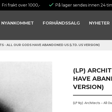
Fri frakt over 1000,-
På lager sendes innen 24 ti
NYANKOMMET
FORHÅNDSSALG
NYHETER
TS - ALL OUR GODS HAVE ABANDONED US (LTD. US VERSION)
(LP) ARCHI
HAVE ABAND
VERSION)
(LP Ny) -Architects – All 