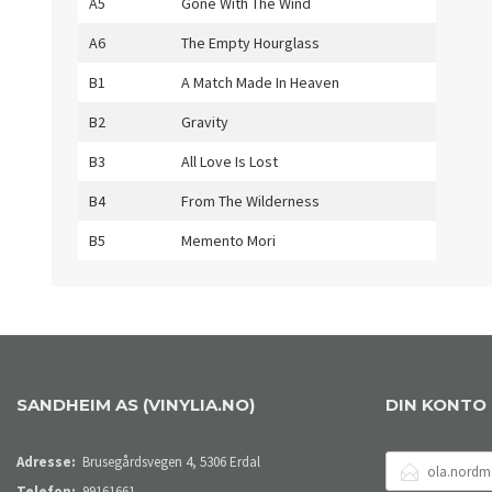
A5
Gone With The Wind
A6
The Empty Hourglass
B1
A Match Made In Heaven
B2
Gravity
B3
All Love Is Lost
B4
From The Wilderness
B5
Memento Mori
SANDHEIM AS (VINYLIA.NO)
DIN KONTO
E-
Adresse:
Brusegårdsvegen 4, 5306 Erdal
POSTADRESSE
Telefon:
99161661