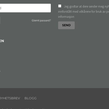
Jeg godtar at dere sender meg nyh
innforstått med vilkårene for bruk av p
informasjon
Glemt passord?
EN
s
NYHETSBREV
BLOGG