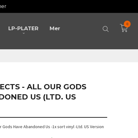
mer
0
LP-PLATER
Mer
TECTS - ALL OUR GODS
ONED US (LTD. US
Our Gods Have Abandoned Us -1x sort vinyl -Ltd. US Version