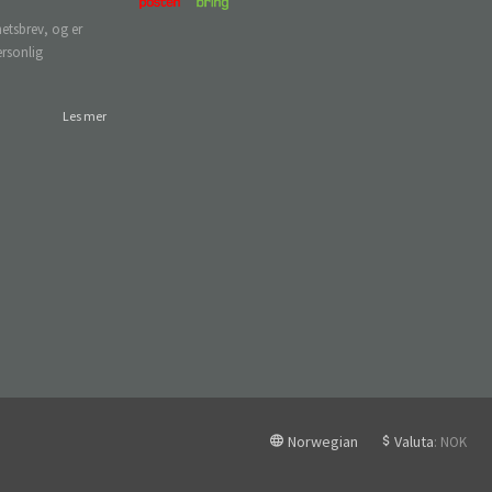
etsbrev, og er
ersonlig
Les mer
Norwegian
Valuta
: NOK