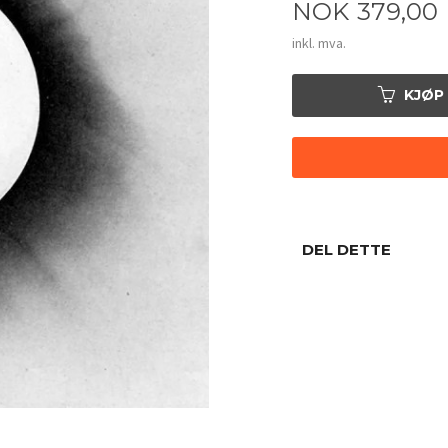
Pris
NOK
379,00
inkl. mva.
KJØP
DEL DETTE