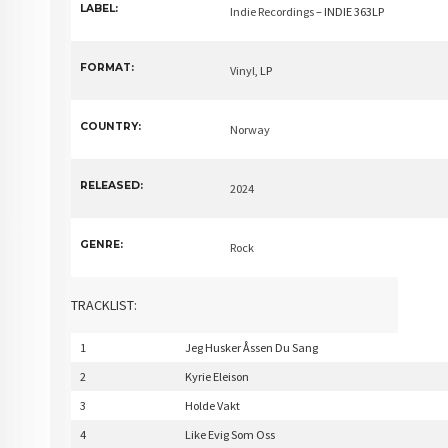
LABEL:
Indie Recordings
– INDIE 363LP
FORMAT:
Vinyl
, LP
COUNTRY:
Norway
RELEASED:
2024
GENRE:
Rock
TRACKLIST:
1
Jeg Husker Åssen Du Sang
2
Kyrie Eleison
3
Holde Vakt
4
Like Evig Som Oss