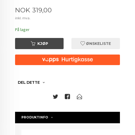
Pris
NOK
319,00
inkl. mva.
På lager
KJØP
ØNSKELISTE
DEL DETTE
PRODUKTINFO