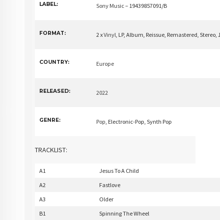
LABEL:
Sony Music
– 19439857091/B
FORMAT:
2 x
Vinyl
, LP, Album, Reissue, Remastered, Stereo
,
COUNTRY:
Europe
RELEASED:
2022
GENRE:
Pop
, Electronic-Pop, Synth Pop
TRACKLIST:
A1
Jesus To A Child
A2
Fastlove
A3
Older
B1
Spinning The Wheel