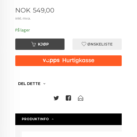
Pris
NOK
549,00
inkl. mva.
På lager
KJØP
ØNSKELISTE
DEL DETTE
PRODUKTINFO