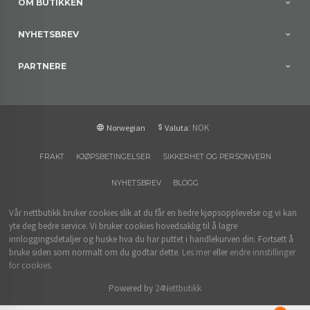
OM BUTIKKEN
NYHETSBREV
PARTNERE
: NOK
Norwegian
Valuta
FRAKT
KJØPSBETINGELSER
SIKKERHET OG PERSONVERN
NYHETSBREV
BLOGG
Vår nettbutikk bruker cookies slik at du får en bedre kjøpsopplevelse og vi kan
yte deg bedre service. Vi bruker cookies hovedsaklig til å lagre
innloggingsdetaljer og huske hva du har puttet i handlekurven din. Fortsett å
bruke siden som normalt om du godtar dette.
Les mer
eller
endre innstillinger
for cookies.
Powered by
24Nettbutikk