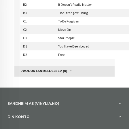
B2
It Doesn't Really Matter
B3
The Strangest Thing
C1
To Be Forgiven
C2
Move On
C3
Star People
D1
You Have Been Loved
D2
Free
PRODUKTANMELDELSER (0)
SANDHEIM AS (VINYLIA.NO)
DIN KONTO