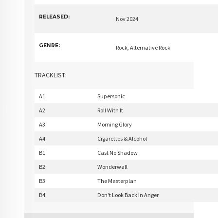
RELEASED:
Nov 2024
GENRE:
Rock
, Alternative Rock
TRACKLIST:
A1
Supersonic
A2
Roll With It
A3
Morning Glory
A4
Cigarettes & Alcohol
B1
Cast No Shadow
B2
Wonderwall
B3
The Masterplan
B4
Don't Look Back In Anger