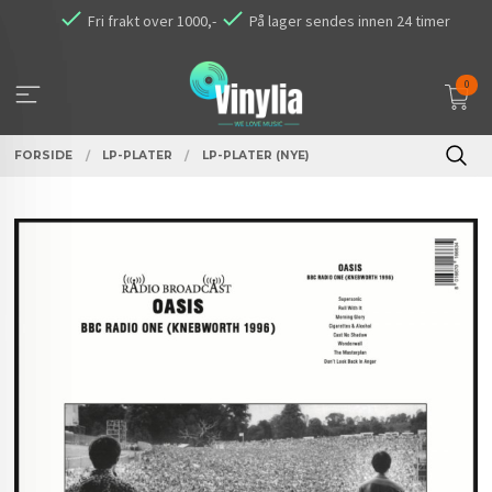
Gå
Fri frakt over 1000,-
På lager sendes innen 24 timer
til
innholdet
0
FORSIDE
LP-PLATER
LP-PLATER (NYE)