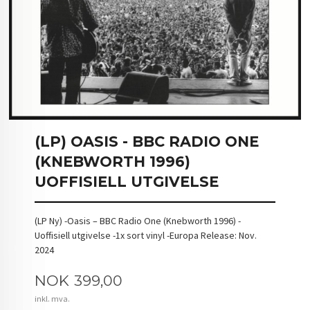
(LP) OASIS - BBC RADIO ONE
(KNEBWORTH 1996)
UOFFISIELL UTGIVELSE
(LP Ny) -Oasis – BBC Radio One (Knebworth 1996) -
Uoffisiell utgivelse -1x sort vinyl -Europa Release: Nov.
2024
Pris
NOK
399,00
inkl. mva.