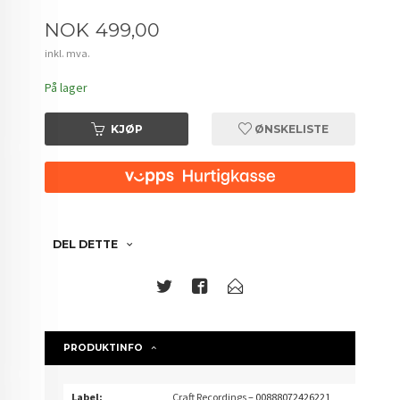
Pris
NOK
499,00
inkl. mva.
På lager
KJØP
ØNSKELISTE
DEL DETTE
PRODUKTINFO
Label:
Craft Recordings
– 00888072426221