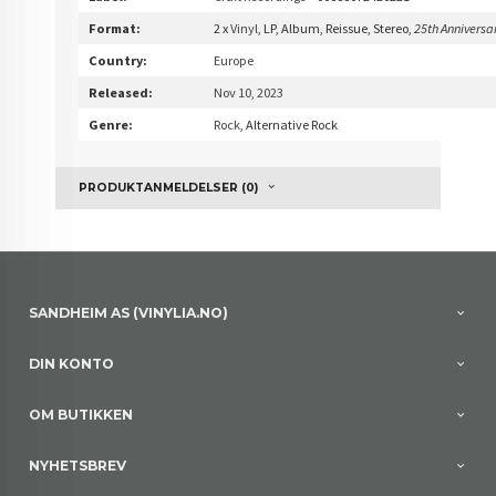
Format:
2 x
Vinyl
, LP, Album, Reissue, Stereo,
25th Anniversa
Country:
Europe
Released:
Nov 10, 2023
Genre:
Rock
, Alternative Rock
PRODUKTANMELDELSER (0)
SANDHEIM AS (VINYLIA.NO)
DIN KONTO
OM BUTIKKEN
NYHETSBREV