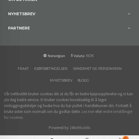
NYHETSBREV
PARTNERE
: NOK
Norwegian
Valuta
FRAKT
KJØPSBETINGELSER
SIKKERHET OG PERSONVERN
NYHETSBREV
BLOGG
Vår nettbutikk bruker cookies slik at du får en bedre kjøpsopplevelse og vi kan
yte deg bedre service. Vi bruker cookies hovedsaklig til å lagre
innloggingsdetaljer og huske hva du har puttet i handlekurven din. Fortsett å
bruke siden som normalt om du godtar dette.
Les mer
eller
endre innstillinger
for cookies.
Powered by
24Nettbutikk
0