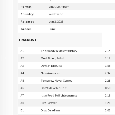
Format:
Vinyl
, LP, Album
Country:
Worldwide
Released:
Jun 2, 2023
Genre:
Punk
TRACKLIST:
A1
The Bloody & Violent History
2:14
A2
Mud, Blood, & Gold
1:12
A3
Devil In Disguise
1:58
A4
New American
2:37
A5
Tomorrow Never Comes
2:28
A6
Don't Make Me Do It
0:58
A7
It's A Road To Righteousness
2:18
A8
Live Forever
1:21
B1
Drop Dead Inn
2:01