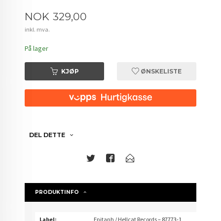
Pris
NOK
329,00
inkl. mva.
På lager
KJØP
ØNSKELISTE
DEL DETTE
PRODUKTINFO
Label:
Epitaph
/
Hellcat Records
– 87773-1