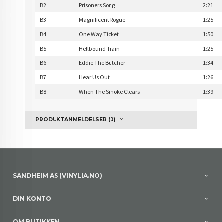
B2
Prisoners Song
2:21
B3
Magnificent Rogue
1:25
B4
One Way Ticket
1:50
B5
Hellbound Train
1:25
B6
Eddie The Butcher
1:34
B7
Hear Us Out
1:26
B8
When The Smoke Clears
1:39
PRODUKTANMELDELSER (0)
SANDHEIM AS (VINYLIA.NO)
DIN KONTO
OM BUTIKKEN