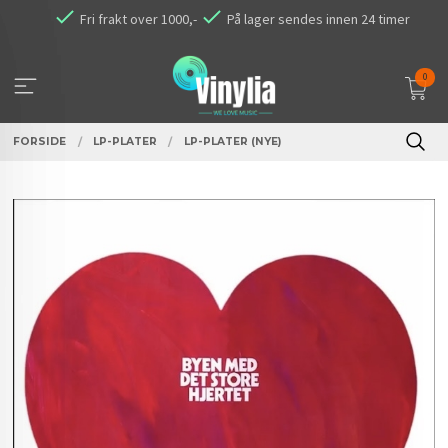
Gå
Fri frakt over 1000,-
På lager sendes innen 24 timer
til
innholdet
0
FORSIDE
LP-PLATER
LP-PLATER (NYE)