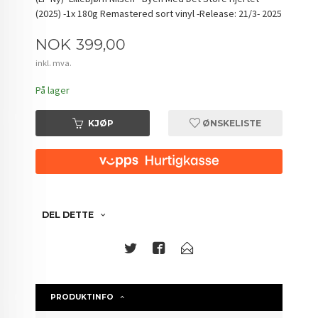
(2025) -1x 180g Remastered sort vinyl -Release: 21/3- 2025
Pris
NOK
399,00
inkl. mva.
På lager
KJØP
ØNSKELISTE
DEL DETTE
PRODUKTINFO