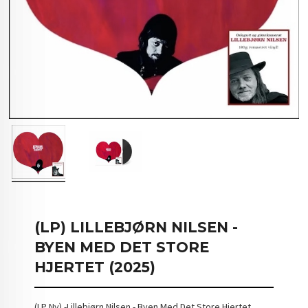
(LP) LILLEBJØRN NILSEN -
BYEN MED DET STORE
HJERTET (2025)
(LP Ny) -Lillebjørn Nilsen - Byen Med Det Store Hjertet