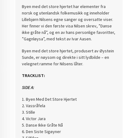
Byen med det store hjertet har elementer fra
norsk og utenlandsk folkemusikk og inneholder
Lillebjørn Nilsens egne sanger og oversatte viser.
Her finner vi den første visa Nilsen skrev, ”Danse
ikke gråte nå”, og en av hans personlige favoritter,
”Gagnløysa”, med tekst av Ivar Aasen.
Byen med det store hjertet, produsert av Øystein
Sunde, er nøysom og direkte i sitt lydbilde – en
velegnet ramme for Nilsens låter.
TRACKLIST:
SIDE A:
1. Byen Med Det Store Hjertet
2. Vassråfela
3. Stille
4. Victor Jara
5. Danse Ikke Gråte Nå
6. Den Siste Sigøyner