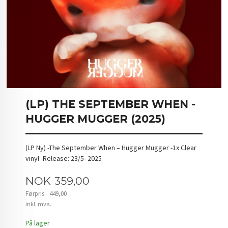
(LP) THE SEPTEMBER WHEN -
HUGGER MUGGER (2025)
(LP Ny) -The September When – Hugger Mugger -1x Clear
vinyl -Release: 23/5- 2025
Tilbud
NOK
359,00
Førpris:
449,00
Rabatt
inkl. mva.
På lager