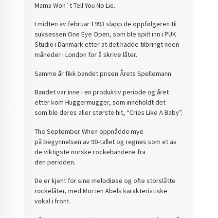
Mama Won`t Tell You No Lie.
I midten av februar 1993 slapp de oppfølgeren til
suksessen One Eye Open, som ble spilt inn i PUK
Studio i Danmark etter at det hadde tilbringt noen
måneder i London for å skrive låter.
Samme år fikk bandet prisen Årets Spellemann.
Bandet var inne i en produktiv periode og året
etter kom Huggermugger, som inneholdt det
som ble deres aller største hit, “Cries Like A Baby”.
The September When oppnådde mye
på begynnelsen av 90-tallet og regnes som et av
de viktigste norske rockebandene fra
den perioden.
De er kjent for sine melodiøse og ofte storslåtte
rockelåter, med Morten Abels karakteristiske
vokal i front.