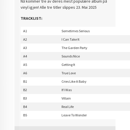
Nå kommer tre av deres mest populære album på
vinyl igjen! Alle tre titler slippes 23. Mai 2025
TRACKLIST:
A1
Sometimes Serious
A2
I Can Take It
A3
The Garden Party
A4
Sounds Nice
A5
Getting It
A6
True Love
B1
Cries Like A Baby
B2
If I Was
B3
Villain
B4
Real Life
B5
Leave To Wonder