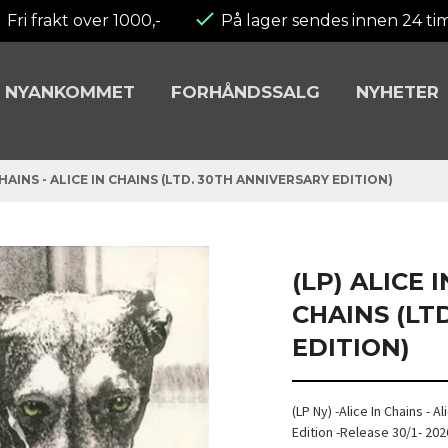
Fri frakt over 1000,-
På lager sendes innen 24 ti
NYANKOMMET
FORHÅNDSSALG
NYHETER
CHAINS - ALICE IN CHAINS (LTD. 30TH ANNIVERSARY EDITION)
(LP) ALICE 
CHAINS (LT
EDITION)
(LP Ny) -Alice In Chains - 
Edition -Release 30/1- 202