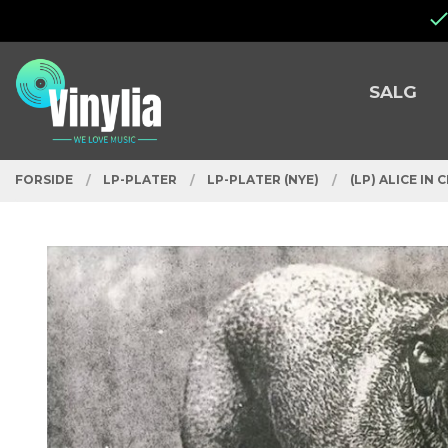
Gå
Lukk
til
innholdet
PRODUKTER
SALG
FORSIDE
LP-PLATER
LP-PLATER (NYE)
(LP) ALICE IN 