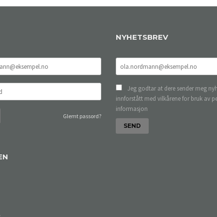
NYHETSBREV
Jeg godtar at dere sender meg nyh
innforstått med vilkårene for bruk av p
informasjon
Glemt passord?
EN
s