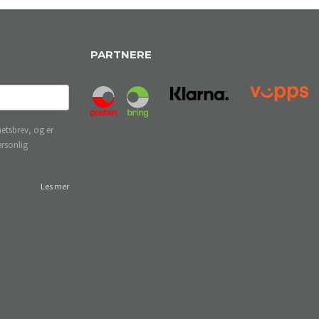
PARTNERE
etsbrev, og er
ersonlig
Les mer