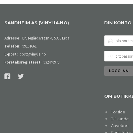
SANDHEIM AS (VINYLIA.NO)
DIN KONTO
E-
Adresse:
Brusegårdsvegen 4, 5306 Erdal
POSTADRESSE
Telefon:
99161661
DITT
E-post:
post@vinylia.no
PASSORD
Foretaksregisteret:
932440970
OM BUTIKK
Forside
Bli kunde
Gavekort
Kontakt os