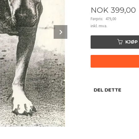
Tilbud
NOK
399,00
Førpris:
479,00
Rabatt
inkl. mva.
Next
KJØP
DEL DETTE