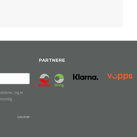
PARTNERE
etsbrev, og er
ersonlig
Les mer