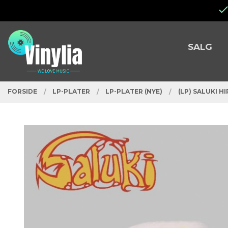
Gå
Lukk
til
innholdet
PRODUKTER
SALG
FORSIDE
LP-PLATER
LP-PLATER (NYE)
(LP) SALUKI HI