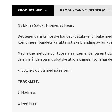
PRODUKTINFO
PRODUKTANMELDELSER (0)
Ny EP fra Saluki: Hippies at Heart
Det legendariske norske bandet «Saluki» er tilbake me
kombinerer bandets karakteristiske blanding av funky p
Med lekne melodier, virtuose arrangementer og en tidløs 
den frie ånden og musikalske utforskningen som har def
– lytt, nyt og bli med på reisen!
TRACKLIST:
1. Madness
2. Feel Free