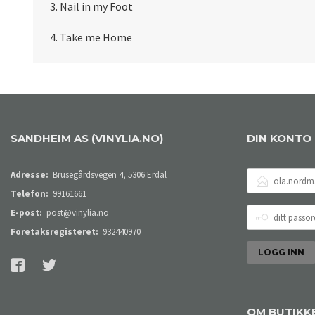
3. Nail in my Foot
4. Take me Home
SANDHEIM AS (VINYLIA.NO)
DIN KONTO
E-
Adresse:
Brusegårdsvegen 4, 5306 Erdal
POSTADRESSE
Telefon:
99161661
DITT
E-post:
post@vinylia.no
PASSORD
Foretaksregisteret:
932440970
OM BUTIKK