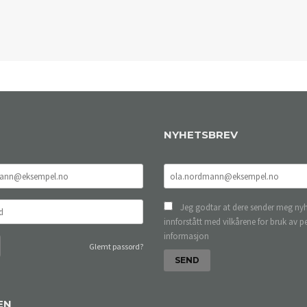
NYHETSBREV
Jeg godtar at dere sender meg nyh
innforstått med vilkårene for bruk av p
informasjon
Glemt passord?
EN