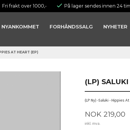
Fri frakt over 1000,-
På lager sendes innen 24 ti
NYANKOMMET
FORHÅNDSSALG
NYHETER
PPIES AT HEART (EP)
(LP) SALUKI
(LP Ny) -Saluki - Hippies At
Pris
NOK
219,00
inkl. mva.