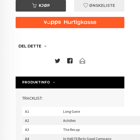
KJØP
ØNSKELISTE
DEL DETTE
PRODUKTINFO
TRACKLIST:
A1
Long Gone
A2
Achilles
A3
The Recap
A4
In Hell I'll Be In Good Company