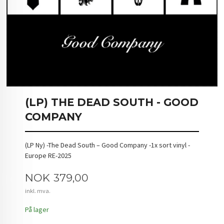
(LP) THE DEAD SOUTH - GOOD
COMPANY
(LP Ny) -The Dead South – Good Company -1x sort vinyl -
Europe RE-2025
Pris
NOK
379,00
inkl. mva.
På lager