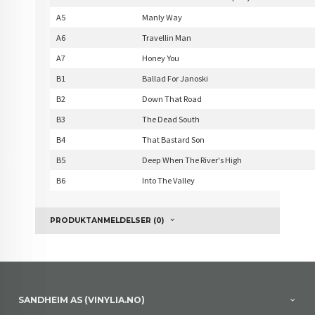
A5
Manly Way
A6
Travellin Man
A7
Honey You
B1
Ballad For Janoski
B2
Down That Road
B3
The Dead South
B4
That Bastard Son
B5
Deep When The River's High
B6
Into The Valley
PRODUKTANMELDELSER (0)
SANDHEIM AS (VINYLIA.NO)