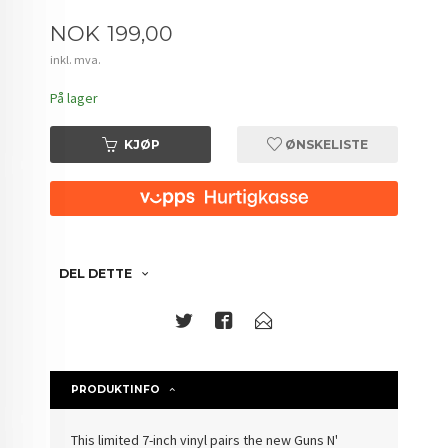
Pris
NOK
199,00
inkl. mva.
På lager
KJØP
ØNSKELISTE
DEL DETTE
PRODUKTINFO
This limited 7-inch vinyl pairs the new Guns N'