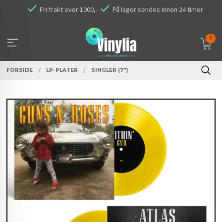
Gå
Fri frakt over 1000,-
På lager sendes innen 24 timer
til
innholdet
0
FORSIDE
LP-PLATER
SINGLER (7")