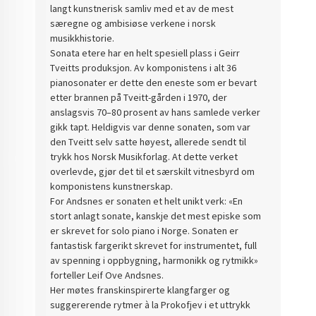
langt kunstnerisk samliv med et av de mest
særegne og ambisiøse verkene i norsk
musikkhistorie.
Sonata etere har en helt spesiell plass i Geirr
Tveitts produksjon. Av komponistens i alt 36
pianosonater er dette den eneste som er bevart
etter brannen på Tveitt-gården i 1970, der
anslagsvis 70–80 prosent av hans samlede verker
gikk tapt. Heldigvis var denne sonaten, som var
den Tveitt selv satte høyest, allerede sendt til
trykk hos Norsk Musikforlag. At dette verket
overlevde, gjør det til et særskilt vitnesbyrd om
komponistens kunstnerskap.
For Andsnes er sonaten et helt unikt verk: «En
stort anlagt sonate, kanskje det mest episke som
er skrevet for solo piano i Norge. Sonaten er
fantastisk fargerikt skrevet for instrumentet, full
av spenning i oppbygning, harmonikk og rytmikk»
forteller Leif Ove Andsnes.
Her møtes franskinspirerte klangfarger og
suggererende rytmer à la Prokofjev i et uttrykk