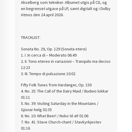
Akselberg som tekniker. Albumet utgis på CD, og
en begrenset utgave på LP, samt digitalt og i Dolby
Atmos den 24.april 2026.
TRACKLIST:
Sonata No. 29, Op. 129 (Sonata etere)
1. I. In cerca di – Moderato 06:49
2. II. Tono etereo in variazioni – Tranquilo ma deciso
12:23
3. III. Tempo di pulsazione 10:02
Fifty Folk Tunes from Hardanger, Op. 150
4. No. 25: The Call of the Dairy Maid / Budeio lokkar
01:11
5. No. 39: Visiting Saturday in the Mountains /
Gjisnar-helg 02:35
6. No. 10: What Beer! / Noko té øl! 01:06
7. No. 41: Stave Church-chant / Stavkyrkjestev
01:16