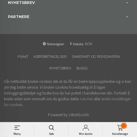
NYHETSBREV
PARTNERE
: NOK
Norwegian
Valuta
FRAKT
KJØPSBETINGELSER
SIKKERHET OG PERSONVERN
NYHETSBREV
BLOGG
Vår nettbutikk bruker cookies slik at du får en bedre kjøpsopplevelse og vi kan
yte deg bedre service. Vi bruker cookies hovedsaklig til å lagre
innloggingsdetaljer og huske hva du har puttet i handlekurven din. Fortsett å
bruke siden som normalt om du godtar dette.
Les mer
eller
endre innstillinger
for cookies.
Powered by
24Nettbutikk
0
Meny
Søk
Min konto
Handlevogn