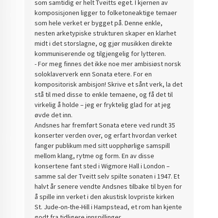
som samtidig er helt Tveitts eget. I kjernen av
komposisjonen ligger to folketoneaktige temaer
som hele verket er bygget på. Denne enkle,
nesten arketypiske strukturen skaper en klarhet
midt i det storslagne, og gjør musikken direkte
kommuniserende og tilgjengelig for lytteren.
- For meg finnes det ikke noe mer ambisiøst norsk
soloklaververk enn Sonata etere. For en
kompositorisk ambisjon! Skrive et sånt verk, la det
stå til med disse to enkle temaene, og få det til
virkelig å holde – jeg er fryktelig glad for at jeg
øvde det inn.
Andsnes har fremført Sonata etere ved rundt 35
konserter verden over, og erfart hvordan verket
fanger publikum med sitt uopphørlige samspill
mellom klang, rytme og form. En av disse
konsertene fant sted i Wigmore Hall i London –
samme sal der Tveitt selv spilte sonaten i 1947. Et
halvt år senere vendte Andsnes tilbake til byen for
å spille inn verket i den akustisk lovpriste kirken
St. Jude-on-the-Hill i Hampstead, et rom han kjente
godt fra tidligere innspillinger.