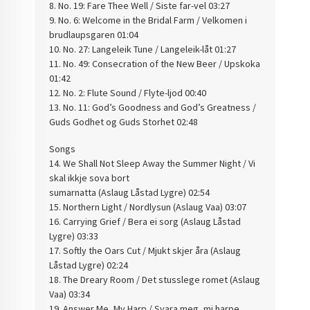
8. No. 19: Fare Thee Well / Siste far-vel 03:27
9. No. 6: Welcome in the Bridal Farm / Velkomen i
brudlaupsgaren 01:04
10. No. 27: Langeleik Tune / Langeleik-låt 01:27
11. No. 49: Consecration of the New Beer / Upskoka
01:42
12. No. 2: Flute Sound / Flyte-ljod 00:40
13. No. 11: God’s Goodness and God’s Greatness /
Guds Godhet og Guds Storhet 02:48
Songs
14. We Shall Not Sleep Away the Summer Night / Vi
skal ikkje sova bort
sumarnatta (Aslaug Låstad Lygre) 02:54
15. Northern Light / Nordlysun (Aslaug Vaa) 03:07
16. Carrying Grief / Bera ei sorg (Aslaug Låstad
Lygre) 03:33
17. Softly the Oars Cut / Mjukt skjer åra (Aslaug
Låstad Lygre) 02:24
18. The Dreary Room / Det stusslege romet (Aslaug
Vaa) 03:34
19. Answer Me, My Harp / Svara meg, mi harpe