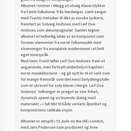
Albumet rommer i tillegg et utvalg klaverstykker
fra Femti folkatonar fråo Hardanger, samt sanger
med Tveitts melodier til dikt av norske lyrikere,
fremført av Solveig Andsnes med Leif Ove
Andsnes som akkompagnatør. Samlet tegner
albumet et helhetlig bilde av en komponist som
forener elementer fra norsk folkemusikk med
strømninger fra europeisk modernisme i et helt
eget tonespråk.
Med Geirr Tveitt løfter Leif Ove Andsnes frem et
avgjørende, men fortsatt underbelyst kapittel i
norsk musikkhistorie – og gir nytt liv til et verk som
for mange fremstår som det mest betydningsfulle
som er skrevet for solo klaver i Norge. Leif Ove
Andsnes’ tolkninger er preget av stor frihet,
dynamisk spenn og en levende dialog med
materialet – i full tillit til både verkets åpenhet og
komponistens radikale visjon.
Albumet er innspilt i St.Jude on the Hill i London,
med Jørn Pedersen som produsent og Arne