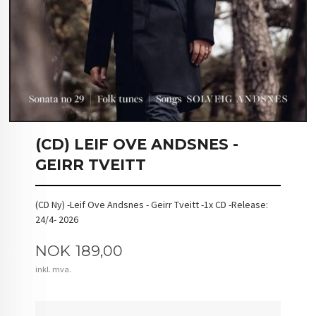
(CD) LEIF OVE ANDSNES -
GEIRR TVEITT
(CD Ny) -Leif Ove Andsnes - Geirr Tveitt -1x CD -Release:
24/4- 2026
Pris
NOK
189,00
inkl. mva.