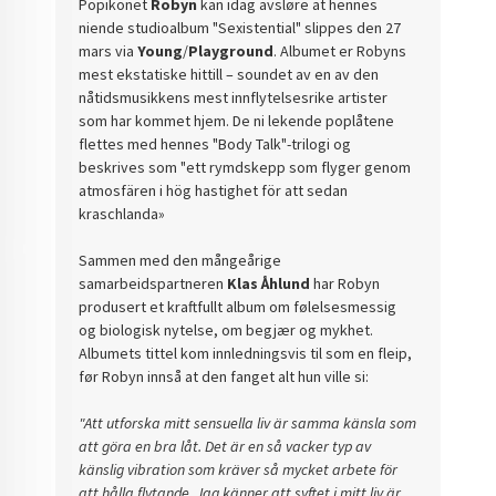
Popikonet
Robyn
kan idag avsløre at hennes
niende studioalbum "Sexistential" slippes den 27
mars via
Young
/
Playground
. Albumet er Robyns
mest ekstatiske hittill – soundet av en av den
nåtidsmusikkens mest innflytelsesrike artister
som har kommet hjem. De ni lekende poplåtene
flettes med hennes "Body Talk"-trilogi og
beskrives som "ett rymdskepp som flyger genom
atmosfären i hög hastighet för att sedan
kraschlanda»
Sammen med den mångeårige
samarbeidspartneren
Klas Åhlund
har Robyn
produsert et kraftfullt album om følelsesmessig
og biologisk nytelse, om begjær og mykhet.
Albumets tittel kom innledningsvis til som en fleip,
før Robyn innså at den fanget alt hun ville si:
"Att utforska mitt sensuella liv är samma känsla som
att göra en bra låt. Det är en så vacker typ av
känslig vibration som kräver så mycket arbete för
att hålla flytande. Jag känner att syftet i mitt liv är