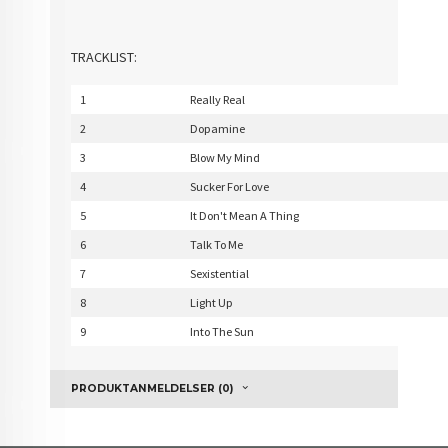
TRACKLIST:
1
Really Real
2
Dopamine
3
Blow My Mind
4
Sucker For Love
5
It Don't Mean A Thing
6
Talk To Me
7
Sexistential
8
Light Up
9
Into The Sun
PRODUKTANMELDELSER (0)