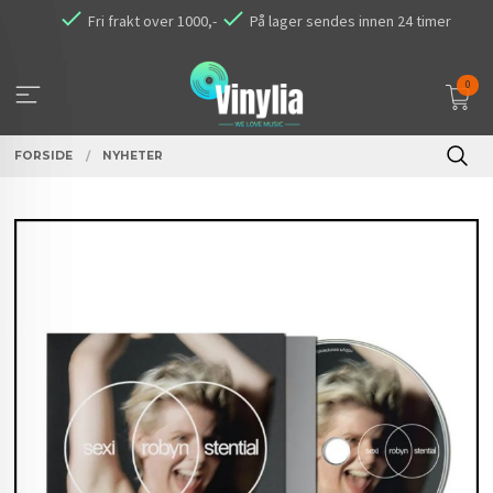
Gå
Fri frakt over 1000,-
På lager sendes innen 24 timer
til
innholdet
0
FORSIDE
NYHETER