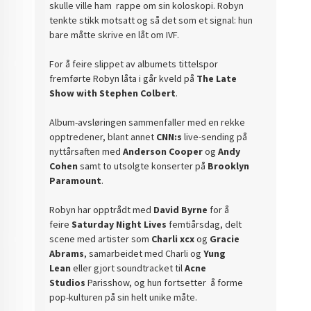
skulle ville ham rappe om sin koloskopi. Robyn
tenkte stikk motsatt og så det som et signal: hun
bare måtte skrive en låt om IVF.
For å feire slippet av albumets tittelspor
fremførte Robyn låta i går kveld på
The Late
Show with Stephen Colbert
.
Album-avsløringen sammenfaller med en rekke
opptredener, blant annet
CNN:s
live-sending på
nyttårsaften med
Anderson Cooper
og
Andy
Cohen
samt to utsolgte konserter på
Brooklyn
Paramount
.
Robyn har opptrådt med
David Byrne
for å
feire
Saturday Night Lives
femtiårsdag, delt
scene med artister som
Charli xcx
og
Gracie
Abrams
, samarbeidet med Charli og
Yung
Lean
eller gjort soundtracket til
Acne
Studios
Parisshow, og hun fortsetter å forme
pop-kulturen på sin helt unike måte.