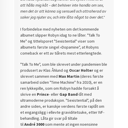
att hålla mig kåt – det behöver inte handla om sex,
men det är att känna sig sensuell och attraherad av
saker jag njuter av, och inte låta något ta över det."
I forbindelse med nyheten om det kommende
albumet slipper Robyn idag to ne låter. "Talk To
Me" og tittelsporet "Sexistential" viser som
albumets første singel «Dopamine", at Robyns
comeback er ett av tiårets mest etterlengtede.
"Talk To Me", som ble skrevet under pandemien ble
produsert av Klas Åhlund og
Oscar Holter
og er
skrevet sammen med
Max Martin
(deres første
samarbeid siden "Time Machine" fra 2010), er en
ren lykkepille, som om Robyn hadde forsøkt å
skrive en
Prince
- eller
Gap Band
-låt med
ultramoderne produksjon. "Sexistential", på den
andre siden, er kanskje verdens første raplåt om
et engangsligg i ellevte graviditetsuke, etter IVF-
behandling. Låta gir svar på tiltale
til
André 3000
som mente at ingen noensinne