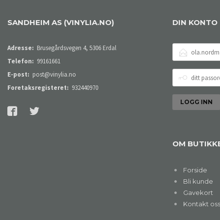
SANDHEIM AS (VINYLIA.NO)
DIN KONTO
E-
Adresse:
Brusegårdsvegen 4, 5306 Erdal
POSTADRESSE
Telefon:
99161661
DITT
E-post:
post@vinylia.no
PASSORD
Foretaksregisteret:
932440970
OM BUTIKK
Forside
Bli kunde
Gavekort
Kontakt os