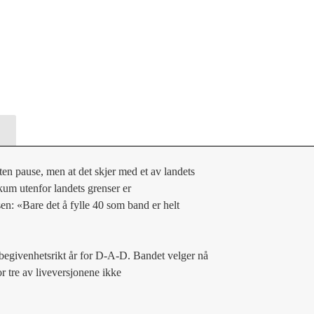
en pause, men at det skjer med et av landets 
um utenfor landets grenser er 
sen: «Bare det å fylle 40 som band er helt 
begivenhetsrikt år for D-A-D. Bandet velger nå 
or tre av liveversjonene ikke 