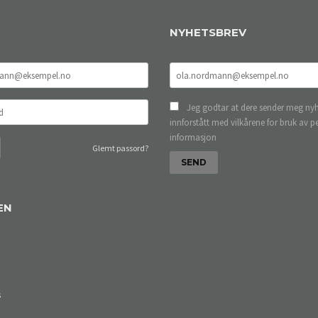
NYHETSBREV
Jeg godtar at dere sender meg nyh
innforstått med vilkårene for bruk av p
informasjon
Glemt passord?
EN
s