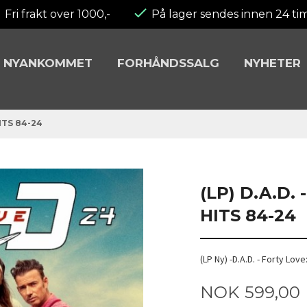
Fri frakt over 1000,-
På lager sendes innen 24 ti
NYANKOMMET
FORHÅNDSSALG
NYHETER
ITS 84-24
(LP) D.A.D.
HITS 84-24
(LP Ny) -D.A.D. - Forty Lov
Pris
NOK
599,00