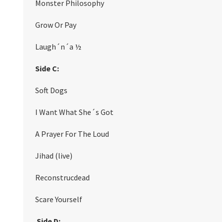
Monster Philosophy
Grow Or Pay
Laugh´n´a ½
Side C:
Soft Dogs
I Want What She´s Got
A Prayer For The Loud
Jihad (live)
Reconstrucdead
Scare Yourself
Side D: