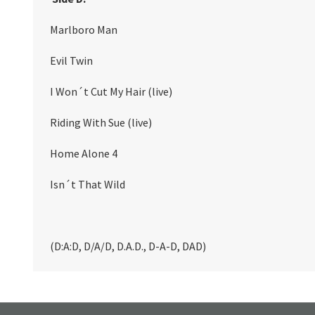
Marlboro Man
Evil Twin
I Won´t Cut My Hair (live)
Riding With Sue (live)
Home Alone 4
Isn´t That Wild
(D:A:D, D/A/D, D.A.D., D-A-D, DAD)