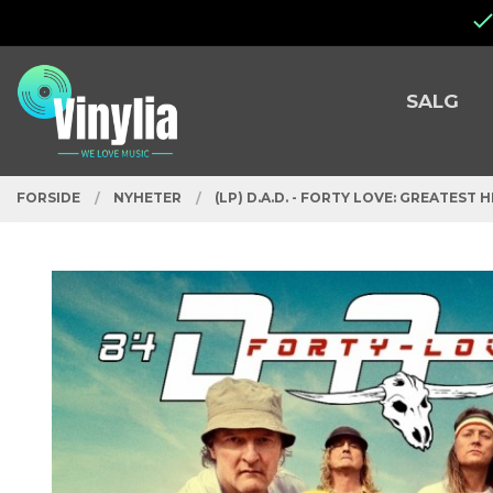
Gå
Lukk
til
innholdet
PRODUKTER
SALG
FORSIDE
NYHETER
(LP) D.A.D. - FORTY LOVE: GREATEST H