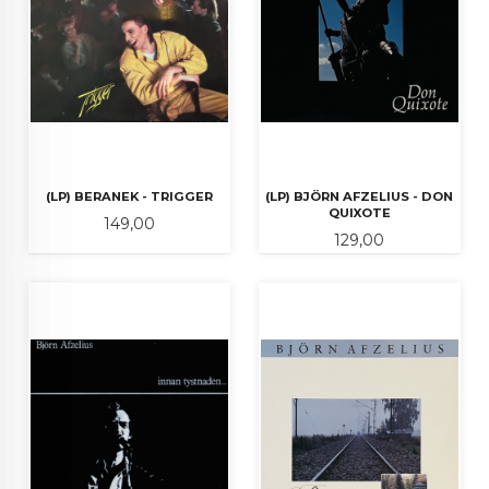
(LP) BERANEK - TRIGGER
(LP) BJÖRN AFZELIUS - DON
QUIXOTE
Pris
149,00
Pris
129,00