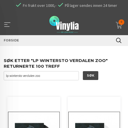
Gå
Fri frakt over 1000,-
På lager sendes innen 24 timer
til
innholdet
0
FORSIDE
SØK ETTER "LP WINTERSTO VERDALEN ZOO"
RETURNERTE 100 TREFF