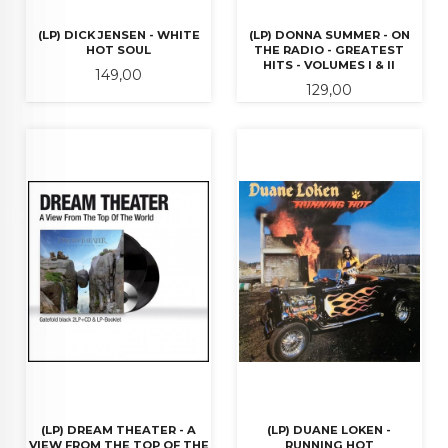
(LP) DICK JENSEN - WHITE
(LP) DONNA SUMMER - ON
HOT SOUL
THE RADIO - GREATEST
HITS - VOLUMES I & II
Pris
149,00
Pris
129,00
(LP) DREAM THEATER - A
(LP) DUANE LOKEN -
VIEW FROM THE TOP OF THE
RUNNING HOT