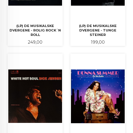
(LP) DE MUSIKALSKE
(LP) DE MUSIKALSKE
DVERGENE - ROLIG ROCK´N
DVERGENE - TUNGE
ROLL
STEINER
Pris
Pris
249,00
199,00