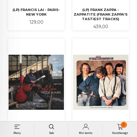
(LP) FRANCIS LAI - PARIS-
(LP) FRANK ZAPPA -
NEW YORK
ZAPPATITE (FRANK ZAPPA'S
TASTIEST TRACKS)
Pris
129,00
Pris
439,00
0
(LP) FRODE ALNÆS - BESTE
(LP) GITARKAMERATENE -
Meny
Søk
Min konto
Handlevogn
TIA MI
GITARKAMERATENE