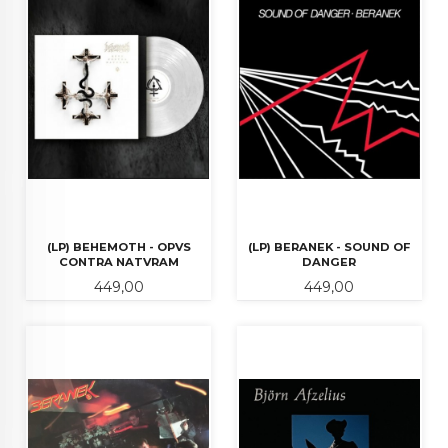
(LP) BEHEMOTH - OPVS
(LP) BERANEK - SOUND OF
CONTRA NATVRAM
DANGER
Pris
Pris
449,00
449,00