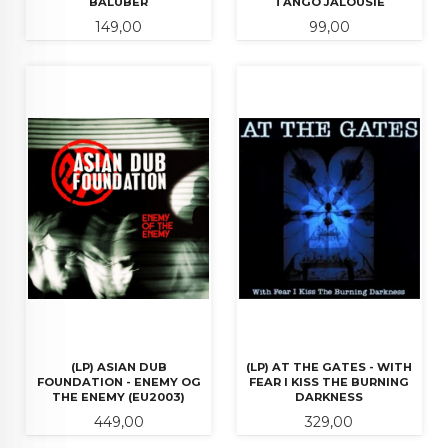
BALUBER
TANGO JALOUSIE
Pris
Pris
149,00
99,00
(LP) ASIAN DUB
(LP) AT THE GATES - WITH
FOUNDATION - ENEMY OG
FEAR I KISS THE BURNING
THE ENEMY (EU2003)
DARKNESS
Pris
Pris
449,00
329,00