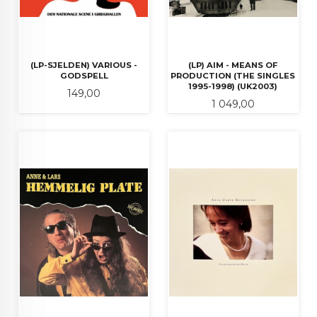
(LP-SJELDEN) VARIOUS -
(LP) AIM - MEANS OF
GODSPELL
PRODUCTION (THE SINGLES
1995-1998) (UK2003)
Pris
149,00
Pris
1 049,00