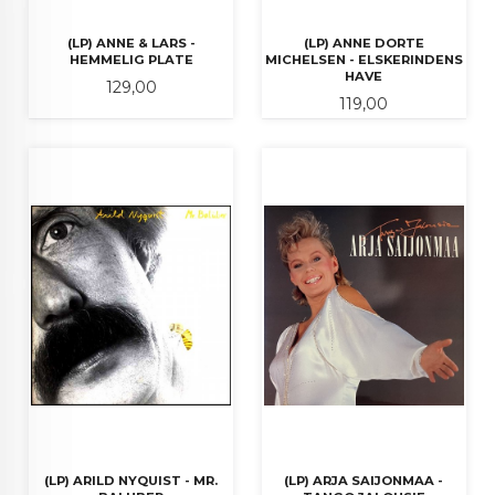
(LP) ANNE & LARS -
(LP) ANNE DORTE
HEMMELIG PLATE
MICHELSEN - ELSKERINDENS
HAVE
Pris
129,00
Pris
119,00
(LP) ARILD NYQUIST - MR.
(LP) ARJA SAIJONMAA -