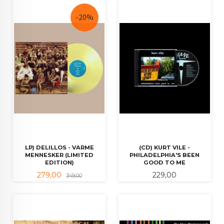
-20%
LP) DELILLOS - VARME
(CD) KURT VILE -
MENNESKER (LIMITED
PHILADELPHIA'S BEEN
EDITION)
GOOD TO ME
Tilbud
Rabatt
Pris
279,00
229,00
349,00