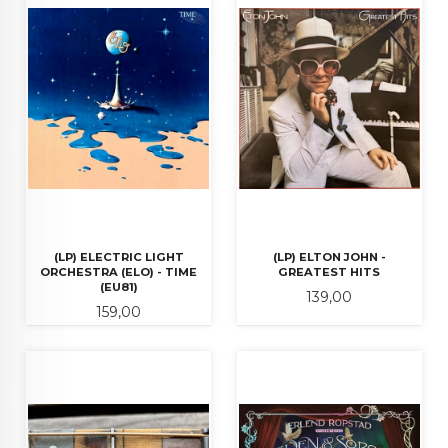
(LP) ELECTRIC LIGHT
(LP) ELTON JOHN -
ORCHESTRA (ELO) - TIME
GREATEST HITS
(EU81)
Pris
139,00
Pris
159,00