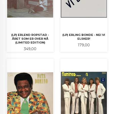
(LP) ERLEND ROPSTAD -
(LP) ERLING BONDE - NEI VI
ÅRET SOM ER OVER NÅ
ELSKER!
(LIMITED EDITION)
Pris
179,00
Pris
349,00