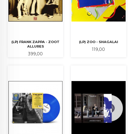
(LP) FRANK ZAPPA - ZOOT
(LP) ZOO - SHAGALAI
ALLURES
Pris
119,00
Pris
399,00