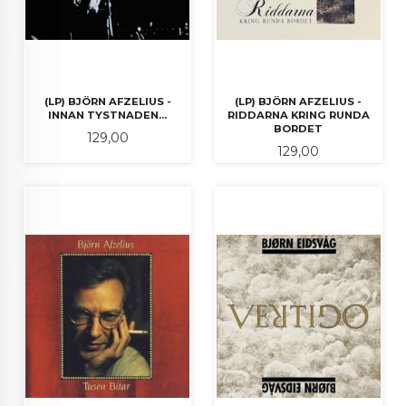
(LP) BJÖRN AFZELIUS -
(LP) BJÖRN AFZELIUS -
INNAN TYSTNADEN...
RIDDARNA KRING RUNDA
BORDET
Pris
129,00
Pris
129,00