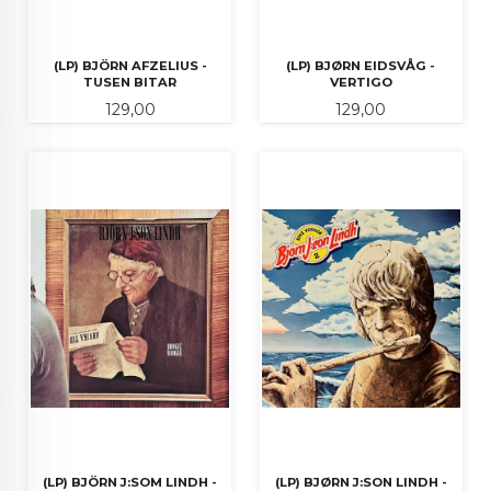
(LP) BJÖRN AFZELIUS -
(LP) BJØRN EIDSVÅG -
TUSEN BITAR
VERTIGO
Pris
Pris
129,00
129,00
(LP) BJÖRN J:SOM LINDH -
(LP) BJØRN J:SON LINDH -