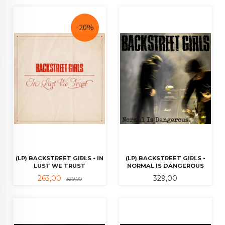
-20%
(LP) BACKSTREET GIRLS - IN
(LP) BACKSTREET GIRLS -
LUST WE TRUST
NORMAL IS DANGEROUS
Tilbud
Rabatt
Pris
263,00
329,00
329,00