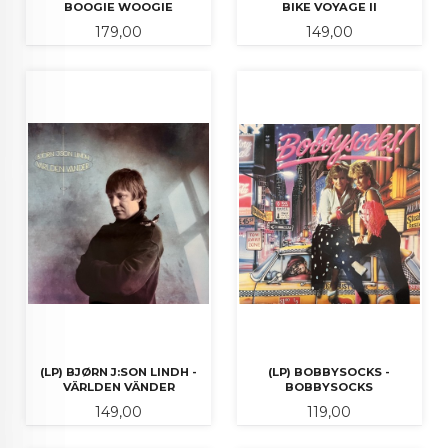
BOOGIE WOOGIE
BIKE VOYAGE II
Pris
Pris
179,00
149,00
(LP) BJØRN J:SON LINDH -
(LP) BOBBYSOCKS -
VÄRLDEN VÄNDER
BOBBYSOCKS
Pris
Pris
149,00
119,00