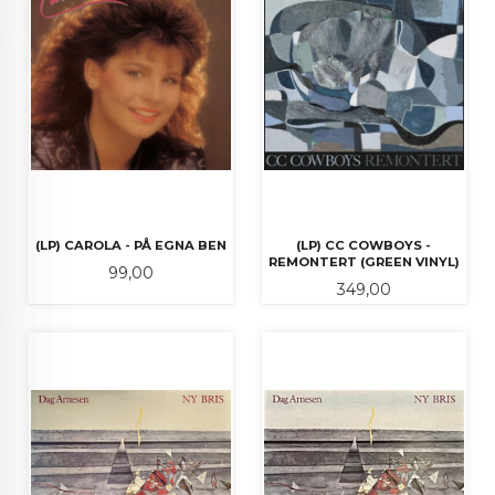
(LP) CAROLA - PÅ EGNA BEN
(LP) CC COWBOYS -
REMONTERT (GREEN VINYL)
Pris
99,00
Pris
349,00