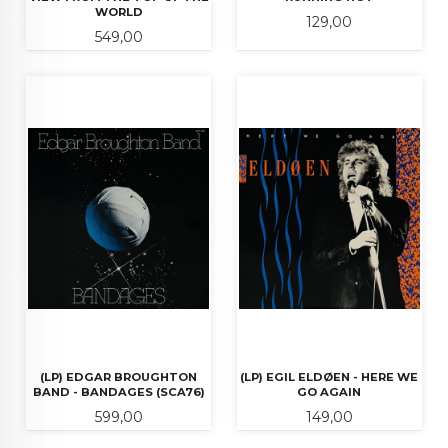
WORLD
Pris
129,00
Pris
549,00
(LP) EDGAR BROUGHTON
(LP) EGIL ELDØEN - HERE WE
BAND - BANDAGES (SCA76)
GO AGAIN
Pris
Pris
599,00
149,00